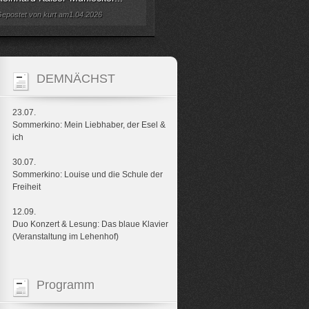
epostet von kurt am1.04.2026
DEMNÄCHST
23.07.
Sommerkino: Mein Liebhaber, der Esel &
ich
30.07.
Sommerkino: Louise und die Schule der
Freiheit
12.09.
Duo Konzert & Lesung: Das blaue Klavier
(Veranstaltung im Lehenhof)
Programm