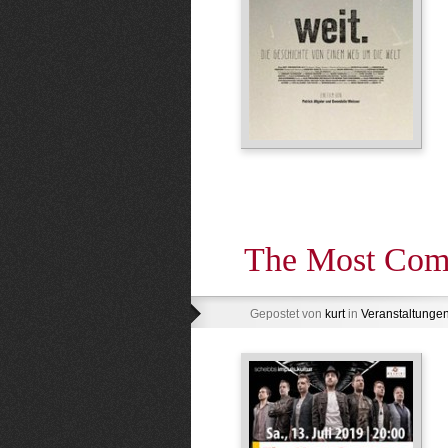
The Most Com
Gepostet von
kurt
in
Veranstaltunge