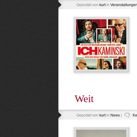
Gepostet von
kurt
in
Veranstaltunge
Weit
Gepostet von
kurt
in
News
|
Ke