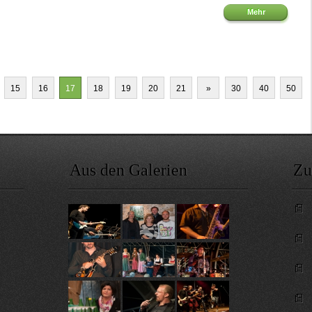
Mehr
15
16
17
18
19
20
21
»
30
40
50
Aus den Galerien
Zu