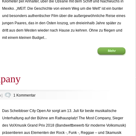
Kilometer per Anhalter, über die Ozeane mit dem Schiff und Nachwuchs in
Mexiko. „WEIT. Die Geschichte von einem Weg um die Welt“ ist ein bunter
und besonders authentischer Film über die außergewöhnliche Reise eines
jungen Paares, das in den Osten loszog, um dreieinhalb Jahre später zu
dritt aus dem Westen wieder nach Hause zu kehren. Ohne zu fliegen und
mit einem kleinen Budget...
Mehr
pany
n
|
1 Kommentar
Das Scheibbser City Open Air sorgt am 13. Juli für beste musikalische
Unterhaltung auf der Bühne am Rathausplatz! The Most Company, Sieger
des VolXmusik Grand Prix 2018 (Bandwettbewerb für moderne Volksmusik)
präsentieren aus Elementen der Rock -, Funk -, Reggae – und Skamusik