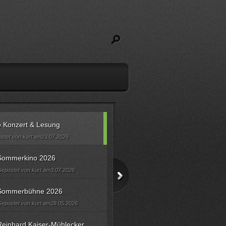
 Konzert & Lesung
stet von kurt am23.07.2026
Sommerkino 2026
epostet von kurt am3.07.2026
Sommerbühne 2026
epostet von kurt am28.05.2026
Reinhard Kaiser-Mühlecker...