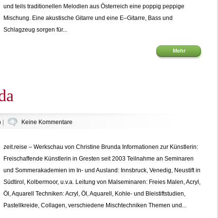
und teils traditionellen Melodien aus Österreich eine poppig peppige
Mischung. Eine akustische Gitarre und eine E–Gitarre, Bass und
Schlagzeug sorgen für...
Mehr
da
n
|
Keine Kommentare
zeit.reise – Werkschau von Christine Brunda Informationen zur Künstlerin:
Freischaffende Künstlerin in Gresten seit 2003 Teilnahme an Seminaren
und Sommerakademien im In- und Ausland: Innsbruck, Venedig, Neustift in
Südtirol, Kolbermoor, u.v.a. Leitung von Malseminaren: Freies Malen, Acryl,
Öl, Aquarell Techniken: Acryl, Öl, Aquarell, Kohle- und Bleistiftstudien,
Pastellkreide, Collagen, verschiedene Mischtechniken Themen und...