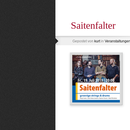
Saitenfalter
Gepostet von
kurt
in
Veranstaltunge