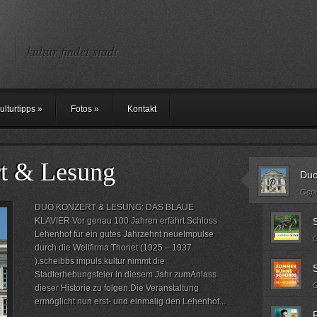
kultur findet stadt
ulturtipps
»
Fotos
»
Kontakt
t & Lesung
Duo
Gepo
DUO KONZERT & LESUNG: DAS BLAUE
KLAVIER Vor genau 100 Jahren erfährt Schloss
Lehenhof für ein gutes Jahrzehnt neueImpulse
G
durch die Weltfirma Thonet (1925 – 1937
).scheibbs impuls.kultur nimmt die
Stadterhebungsfeier in diesem Jahr zumAnlass
G
dieser Historie zu folgen.Die Veranstaltung
ermöglicht nun erst- und einmalig den Lehenhof...