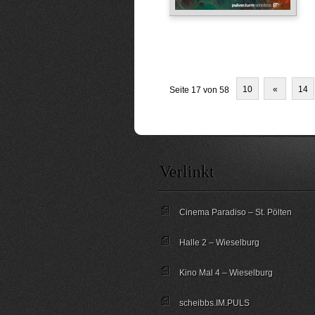
10
«
14
Seite 17 von 58
Verlinkt
Cinema Paradiso – St. Pölten
Halle 2 – Wieselburg
Kino Mal 4 – Wieselburg
scheibbs.IM.PULS