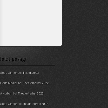
letzt gesagt
Sepp Ginner bei
film.im.portal
Herta Madler bei
Theaterherbst 2022
A Korben bei
Theaterherbst 2022
Sepp Ginner bei
Theaterherbst 2022