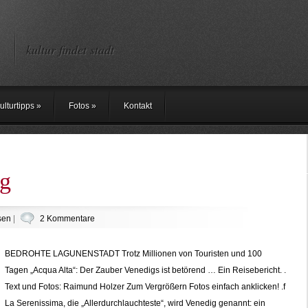
kultur findet stadt
ulturtipps
»
Fotos
»
Kontakt
ig
sen
|
2 Kommentare
BEDROHTE LAGUNENSTADT Trotz Millionen von Touristen und 100
Tagen „Acqua Alta“: Der Zauber Venedigs ist betörend … Ein Reisebericht. .
Text und Fotos: Raimund Holzer Zum Vergrößern Fotos einfach anklicken! .f
La Serenissima, die „Allerdurchlauchteste“, wird Venedig genannt: ein