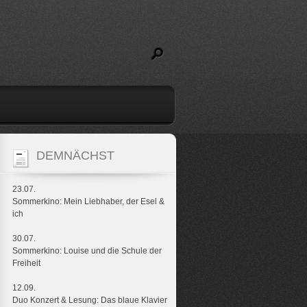
DEMNÄCHST
23.07.
Sommerkino: Mein Liebhaber, der Esel &
ich
30.07.
Sommerkino: Louise und die Schule der
Freiheit
12.09.
Duo Konzert & Lesung: Das blaue Klavier