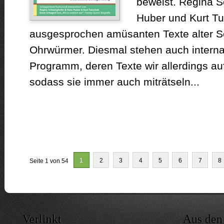
beweist. Regina S
Huber und Kurt Tu
ausgesprochen amüsanten Texte alter Sc
Ohrwürmer. Diesmal stehen auch interna
Programm, deren Texte wir allerdings au
sodass sie immer auch miträtseln...
1
2
3
4
5
6
7
8
Seite 1 von 54
Verlinkt
Aus den