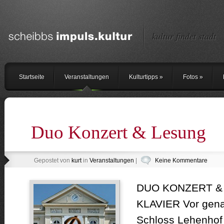
kultur findet stadt
Startseite
Veranstaltungen
Kulturtipps
»
Fotos
»
Duo Konzert & Lesung
Gepostet von
kurt
in
Veranstaltungen
|
Keine Kommentare
DUO KONZERT &
KLAVIER Vor gena
Schloss Lehenhof 