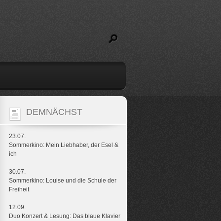
DEMNÄCHST
23.07.
Sommerkino: Mein Liebhaber, der Esel &
ich
30.07.
Sommerkino: Louise und die Schule der
Freiheit
12.09.
Duo Konzert & Lesung: Das blaue Klavier