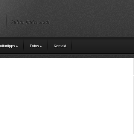
kultur findet stadt
ulturtipps
»
Fotos
»
Kontakt