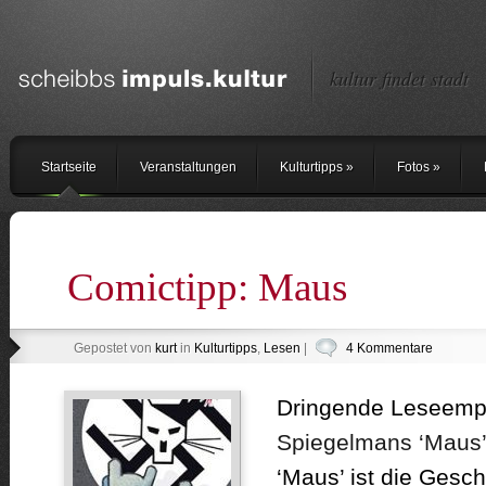
kultur findet stadt
Startseite
Veranstaltungen
Kulturtipps
»
Fotos
»
Comictipp: Maus
Gepostet von
kurt
in
Kulturtipps
,
Lesen
|
4 Kommentare
Dringende Leseempfe
Spiegelmans ‘Maus’
‘Maus’ ist die Gesch