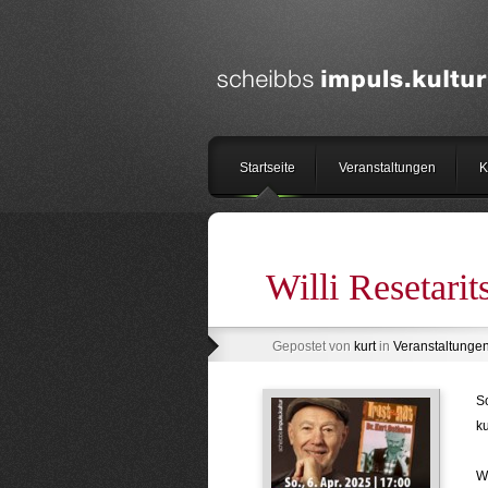
Startseite
Veranstaltungen
K
Willi Resetarit
Gepostet von
kurt
in
Veranstaltunge
So
ku
.
Wa