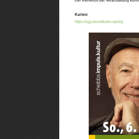
Der Reinerlös der Veranstaltung komm
.
Karten:
https://ogy.de/ostbahn-epilog
.