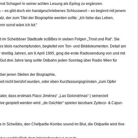
nst Schagerl in seiner achten Lesung als Epilog zu ergänzen.
 – es gibt doch ein handgeschriebenes Schlusswort – es beginnt mit jenem
tz, der zum Titel der Biographie werden sollte: „Ich liebe das Leben,
enn
sonst wäre ich tot.“
 im Scheibbser Stadtcafe sciBBes in sieben Folgen „Trost und Rat“. Sie
s Idols nachempfunden, begleitet von Ton- und Bilddokumenten. Detail am
 dreißig Jahren, am 9.April 1995, ging die erste Radiosendung von und mit
Gut drei Jahre lang sollte Ostbahn jeden Sonntag über Radio Wien für
ber jenen Stellen der Biographie,
eit nicht berührt wurden, oder eben Kurzfassungsgründen „zum Opfer
tor, dass erstmals Flaco Jiménez’ „Las Golondrinas“ ( seinerzeit
ve gespielt werden wird: „de Gsichter“ spielen tanzbare Zydeco- & Cajun-
s in Scheibbs, den Chefpartie-Kombo sound im Blut, die Ostpartie wird ihre