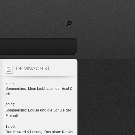
DEMNÄCHST
23.07.
Sommerkino: Mein Liebhaber, der Esel &
ich
30.07.
Sommerkino: Louise und die Schule der
Freiheit
12.09.
Duo Konzert & Lesung: Das blaue Klavier