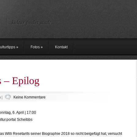
kultur findet stadt
ulturtipps
»
Fotos
»
Kontakt
s – Epilog
n
|
Keine Kommentare
nntag, 6. April | 17:00
ltur.portal Scheibbs
s Willi Resetarits seiner Biographie 2018 so nicht beigefügt hat, versucht