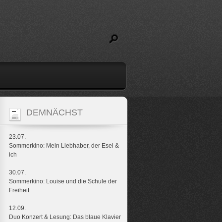
DEMNÄCHST
23.07.
Sommerkino: Mein Liebhaber, der Esel &
ich
30.07.
Sommerkino: Louise und die Schule der
Freiheit
12.09.
Duo Konzert & Lesung: Das blaue Klavier