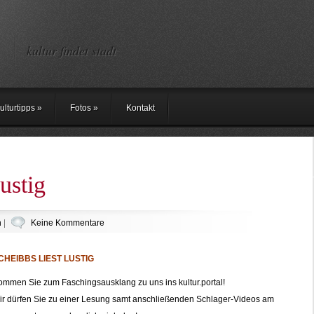
kultur findet stadt
ulturtipps
»
Fotos
»
Kontakt
lustig
n
|
Keine Kommentare
CHEIBBS LIEST LUSTIG
mmen Sie zum Faschingsausklang zu uns ins kultur.portal!
ir dürfen Sie zu einer Lesung samt anschließenden Schlager-Videos am