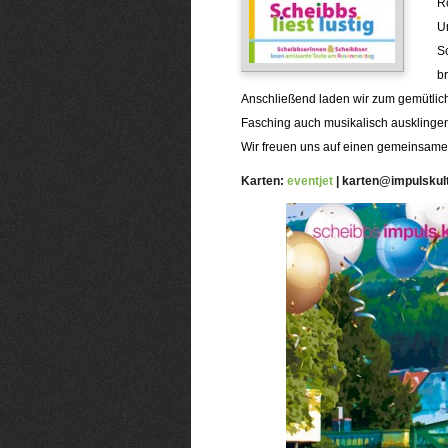
R
U
Sc
b
Anschließend laden wir zum gemütlic
Fasching auch musikalisch ausklinge
Wir freuen uns auf einen gemeinsamen
Karten:
eventjet
| karten@impulskult