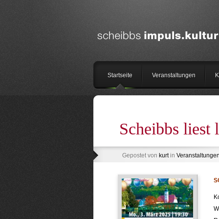
Startseite
Veranstaltungen
K
Scheibbs liest 
Gepostet von
kurt
in
Veranstaltunge
S
Ko
W