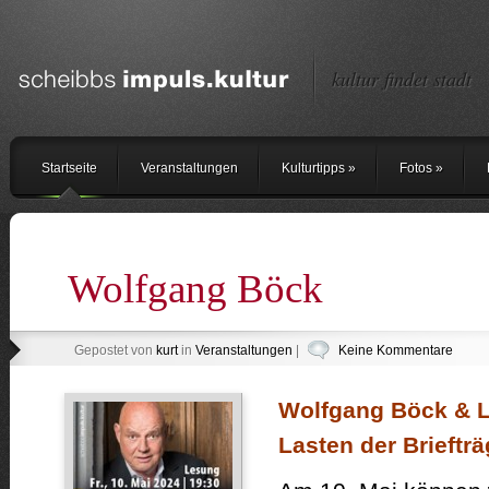
kultur findet stadt
Startseite
Veranstaltungen
Kulturtipps
»
Fotos
»
Wolfgang Böck
Gepostet von
kurt
in
Veranstaltungen
|
Keine Kommentare
Wolfgang Böck & Li
Lasten der Briefträ