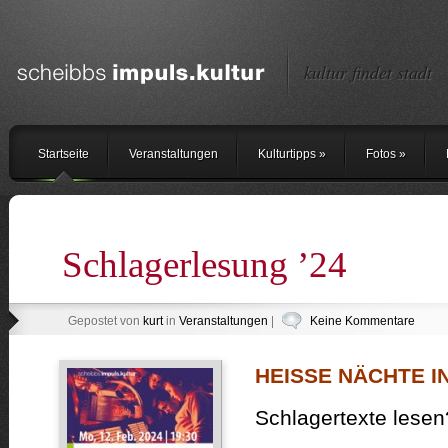
kultur findet stadt
Startseite
Veranstaltungen
Kulturtipps
»
Fotos
»
Schlagerlesung ’24
Gepostet von
kurt
in
Veranstaltungen
|
Keine Kommentare
HEISSE NÄCHTE I
Schlagertexte lesen