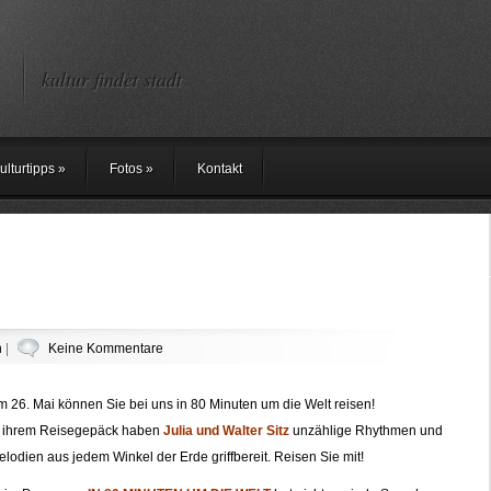
kultur findet stadt
ulturtipps
»
Fotos
»
Kontakt
n
|
Keine Kommentare
 26. Mai können Sie bei uns in 80 Minuten um die Welt reisen!
n ihrem Reisegepäck haben
Julia und Walter Sitz
unzählige Rhythmen und
lodien aus jedem Winkel der Erde griffbereit. Reisen Sie mit!