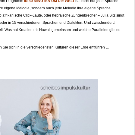
eim Programm
IN 80 MINUTEN UM DIE WELT
hat nicht nur jede Sprache
re eigene Melodie, sondern auch jede Melodie ihre eigene Sprache.
 afrikanische Click-Laute, oder hebräische Zungenbrecher – Julia Sitz singt
ieder in 15 verschiedenen Sprachen und Dialekten. Und zwischendurch
lt: Was hat Kroatien mit Hawaii gemeinsam und welche Parallelen gibt es
n Sie sich in die verschiedensten Kulturen dieser Erde entführen …