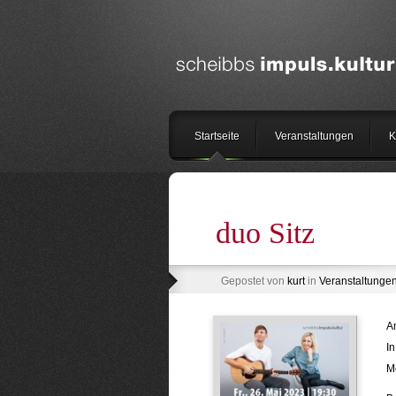
Startseite
Veranstaltungen
K
duo Sitz
Gepostet von
kurt
in
Veranstaltunge
Am
I
Me