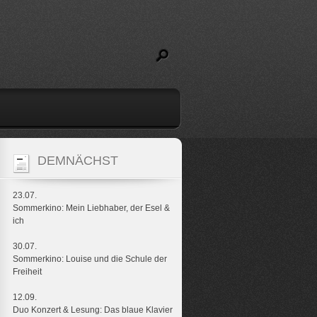
DEMNÄCHST
23.07.
Sommerkino: Mein Liebhaber, der Esel &
ich
30.07.
Sommerkino: Louise und die Schule der
Freiheit
12.09.
Duo Konzert & Lesung: Das blaue Klavier