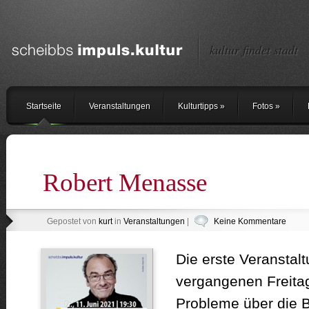
kultur findet stadt
Startseite
Veranstaltungen
Kulturtipps
»
Fotos
»
Robert Menasse
Gepostet von
kurt
in
Veranstaltungen
|
Keine Kommentare
Die erste Veranstalt
vergangenen Freita
Probleme über die 