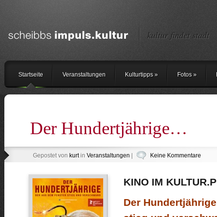
kultur findet stadt
Startseite
Veranstaltungen
Kulturtipps
»
Fotos
»
Der Hundertjährige…
Gepostet von
kurt
in
Veranstaltungen
|
Keine Kommentare
KINO IM KULTUR.
Der Hundertjährige