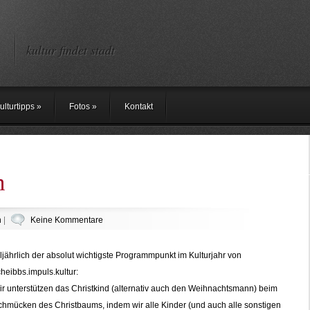
kultur findet stadt
ulturtipps
»
Fotos
»
Kontakt
m
n
|
Keine Kommentare
ljährlich der absolut wichtigste Programmpunkt im Kulturjahr von
heibbs.impuls.kultur:
r unterstützen das Christkind (alternativ auch den Weihnachtsmann) beim
hmücken des Christbaums, indem wir alle Kinder (und auch alle sonstigen