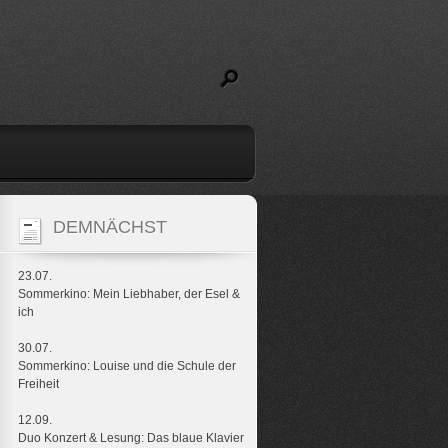
DEMNÄCHST
23.07.
Sommerkino: Mein Liebhaber, der Esel &
ich
30.07.
Sommerkino: Louise und die Schule der
Freiheit
12.09.
Duo Konzert & Lesung: Das blaue Klavier