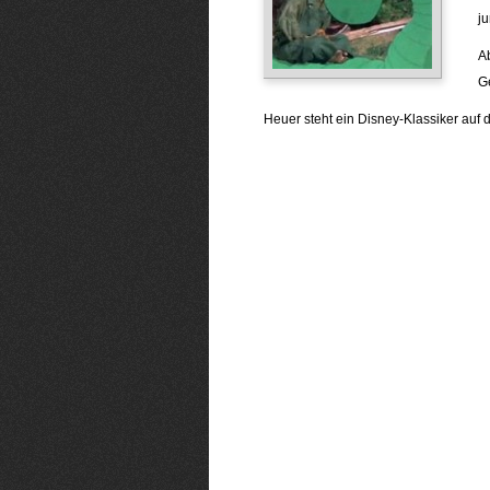
j
Ab
G
Heuer steht ein Disney-Klassiker au