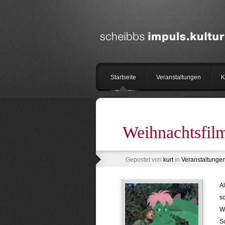
Startseite
Veranstaltungen
K
Weihnachtsfil
Gepostet von
kurt
in
Veranstaltunge
Al
sc
Wi
Sc