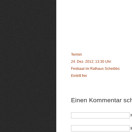
Termin
24. Dez. 2012; 13:30 Uhr
Festsaal im Rathaus Scheibbs
Eintritt frei
Einen Kommentar sch
M