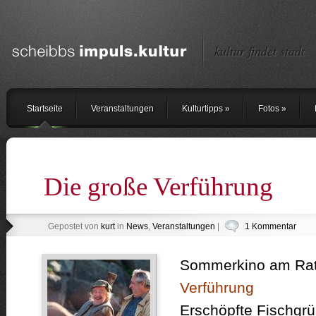
kultur findet stadt
Startseite
Veranstaltungen
Kulturtipps
»
Fotos
»
Die große Verführung
Gepostet von
kurt
in
News
,
Veranstaltungen
|
1 Kommentar
Sommerkino am Rat
Verführung
Erschöpfte Fischgr