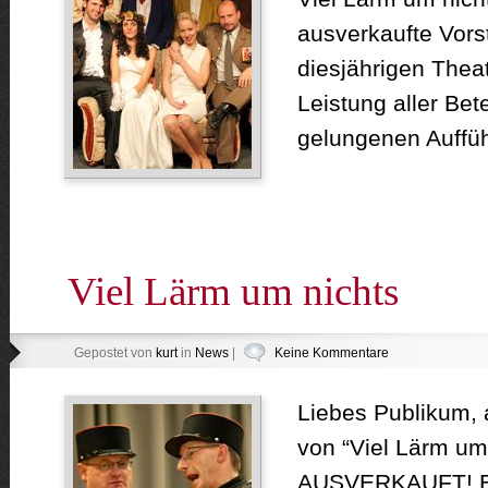
ausverkaufte Vors
diesjährigen Theat
Leistung aller Bete
gelungenen Auffüh
Viel Lärm um nichts
Gepostet von
kurt
in
News
|
Keine Kommentare
Liebes Publikum, 
von “Viel Lärm um 
AUSVERKAUFT! Es