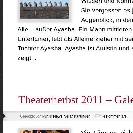
Wissen und Könne
Sie vergessen es 
Augenblick, in dem
Alle – außer Ayasha. Ein Mann mittleren A
Entertainer, lebt als Alleinerzieher mit s
Tochter Ayasha. Ayasha ist Autistin und s
zeigt...
Theaterherbst 2011 – Gale
Gepostet von
kurt
in
News
,
Veranstaltungen
|
4 Kommentare
Viel Lärm um nicht