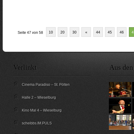
10
20
30
«
44
45
46
4
Seite 47 von 58
Verlinkt
Aus den
Cinema Paradiso – St. Pölten
Halle 2 – Wieselburg
Kino Mal 4 – Wieselburg
scheibbs.IM.PULS