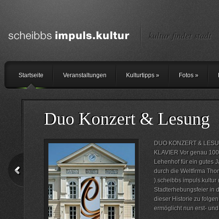
kultur findet stadt
Startseite
Veranstaltungen
Kulturtipps
»
Fotos
»
Duo Konzert & Lesung
DUO KONZERT & LESU
KLAVIER Vor genau 100 
Lehenhof für ein gutes 
durch die Weltfirma Tho
).scheibbs impuls.kultur
Stadterhebungsfeier in
dieser Historie zu folge
ermöglicht nun erst- und