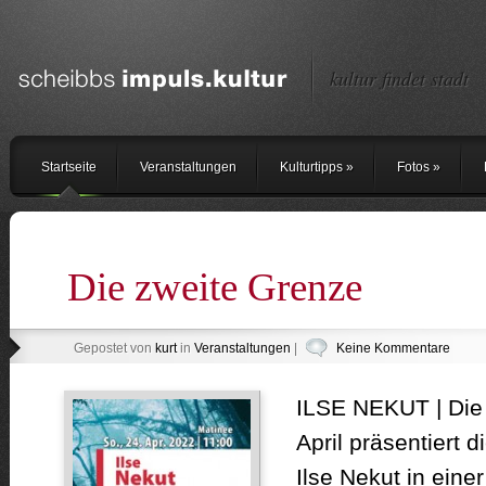
kultur findet stadt
Startseite
Veranstaltungen
Kulturtipps
»
Fotos
»
Die zweite Grenze
Gepostet von
kurt
in
Veranstaltungen
|
Keine Kommentare
ILSE NEKUT | Die
April präsentiert 
Ilse Nekut in eine