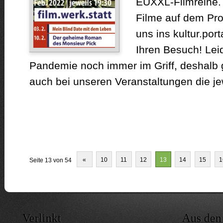
EUXXL-Filmreihe. 
Filme auf dem P
uns ins kultur.port
Ihren Besuch! Leid
Pandemie noch immer im Griff, deshalb g
auch bei unseren Veranstaltungen die jewe
«
10
11
12
13
14
15
1
Seite 13 von 54
Verlinkt
Aus den