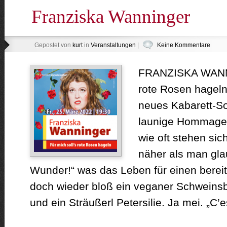
Franziska Wanninger
Gepostet von
kurt
in
Veranstaltungen
|
Keine Kommentare
FRANZISKA WANNI
rote Rosen hagel
neues Kabarett-So
launige Hommage a
wie oft stehen si
näher als man gla
Wunder!“ was das Leben für einen bereit
doch wieder bloß ein veganer Schweinsb
und ein Sträußerl Petersilie. Ja mei. „C’es